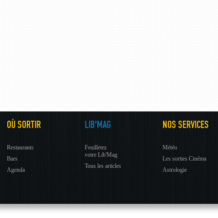
OÙ SORTIR
LIB'MAG
NOS SERVICES
Restaurants
Feuilletez
Météo
votre Lib'Mag
Bars
Les sorties Cinéma
Tous les articles
Agenda
Astrologie